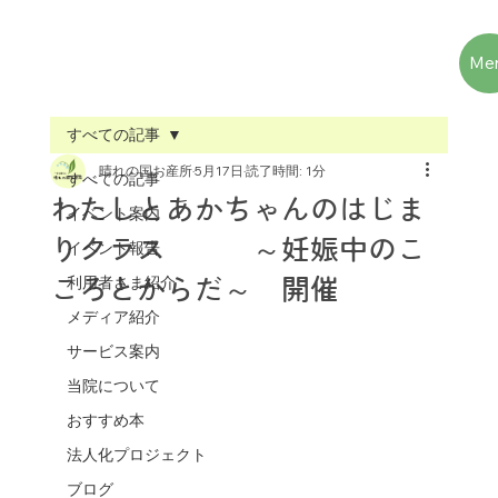
Me
すべての記事
晴れの国お産所
5月17日
読了時間: 1分
すべての記事
わたしとあかちゃんのはじま
イベント案内
りクラス ～妊娠中のこ
イベント報告
利用者さま紹介
ころとからだ～ 開催
メディア紹介
サービス案内
当院について
おすすめ本
法人化プロジェクト
ブログ