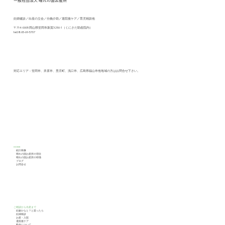
一般社団法人
晴れの国お産所
妊婦健診／出産の立会／分娩介助／退院後ケア／育児相談他
〒714-0005 岡山県笠岡市新賀3250-1（くにさだ助産院内）
tel.
0865-69-5707
赤ちゃんが健やかに発達するためのケア
の勉強会しました
対応エリア：笠岡市、井原市、里庄町、浅口市、広島県福山市他地域の方はお問合せ下さい。
HOME
紹介映像
晴れの国お産所の理念
晴れの国お産所の特徴
ブログ
​
お問合せ
ご相談から出産まで
妊娠かなと？と思ったら
妊婦検診
お産・入院
退院後ケア
​
料金について